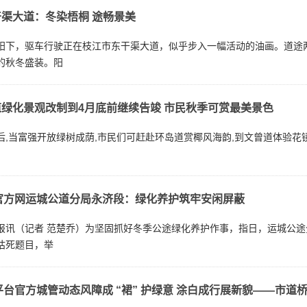
渠大道：冬染梧桐 途畅景美
，驱车行驶正在枝江市东干渠大道，似乎步入一幅活动的油画。道途两
的秋冬盛装。阳
绿化景观改制到4月底前继续告竣 市民秋季可赏最美景色
富强开放绿树成荫,市民们可赶赴环岛道赏椰风海韵,到文曾道体验花镜野趣,到环岛
人官方网运城公道分局永济段：绿化养护筑牢安闲屏蔽
（记者 范楚乔）为坚固抓好冬季公途绿化养护作事，指日，运城公途
枯死题目，举
平台官方城管动态风障成 “裙” 护绿意 涂白成行展新貌——市道