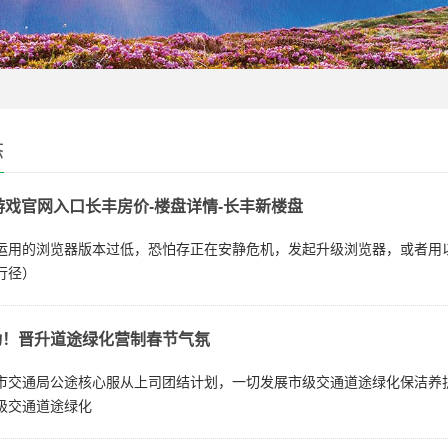
态
游戏官网入口长丰房价-楼盘详情-长丰新楼盘
览器版本过低，恐怕存正在安静危机，发起升级浏览器，或者用以下浏览器浏览 迎接来电接头！可
行径）
动！晋升道途绿化营制春节气氛
通局公途核心服从上司团结计划，一切发展市级交通道途绿化保洁养护
级交通道途绿化