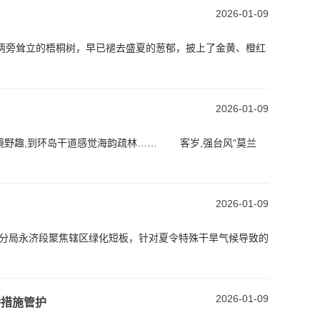
2026-01-09
旁耸立的梧桐树，早已褪去盛夏的葱郁，披上了金黄、橙红
2026-01-09
干道感觉海韵疏林…… 客岁,强台风“莫兰
2026-01-09
分局永济段聚焦辖区绿化短板，针对夏令特殊干旱气候导致的
2026-01-09
桥措施管护