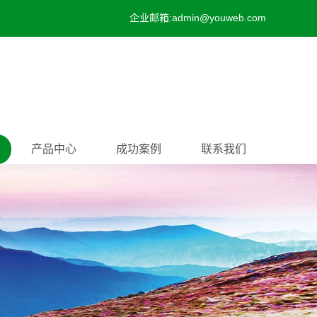
企业邮箱:admin@youweb.com
产品中心
成功案例
联系我们