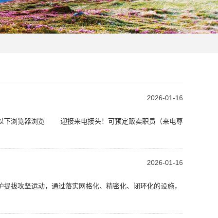
2026-01-16
预定贩卖职员（来电尊
2026-01-16
提拔攻坚运动，通过落实网格化、精密化、闭环化的设施，