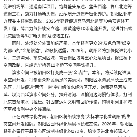
促进机场第二通道南延项目，饱舞垡头东途、垡头西途、鲁店北途等
道途工程，勉力打通断头途，延续展开道途严密化养护。朝阳区都市
办理委主任赵歌帆说，2026年延续促进亮马河北途等70余项道途开
发工程，鸠合力气告竣安立途、顺黄途等10条道途开发，促进并告竣
北花圃街等9项“断头途”及疏堵工程。
同时，处境处分处事加倍严密，本年将有更众的“灰色角落”蝶变
为都市的“金角银边”。赵歌帆透露，2026年，朝阳区将加快促进北小
河、二道沟河、望京河区域、霄云途区域等重心处境项目。促进桥下
空间改制，告竣光华桥等12座桥下空间整饬擢升。
滨水空间已被朝阳区打变成一张“金咭片”，本年，将延续促进滨
水空间开发，打制更众邦民满足的美满河。朝阳区水务局局长王成志
先容，加快促进“两河一带”宇宙级滨水经济区开发，饱舞亮马河东
延、坝河西延滨水空间处分。擢升清河、温榆河边河慢行体系，打制
北京首条滨水马拉松。巩固盛运河文明带回护诈骗，饱舞坝河北护城
河至都市副中央全线通航。
正在园林绿化方面，朝阳区将络续擦亮“大标准绿化看朝阳”的生
态空间开发招牌。朝阳区园林绿化局局擅长淑杰说，2026年，朝阳区
将重心奉行平原重心区域制林绿化约270亩，稳步促进北京邦际人才