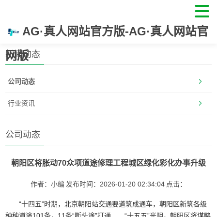
AG·真人网站官方版-AG·真人网站官
首页
>
新闻动态
>
公司动态
网版
新闻动态
公司动态
行业资讯
公司动态
朝阳区将胀动70众项道途修理工程城区绿化彩化办事升级
作者：小编
发布时间：2026-01-20 02:34:04
点击：
“十四五”时期，北京朝阳站交通要道筑成通车，朝阳区新筑各级
种种道途101条，11条“断头途”打通……“十五五”光阴，朝阳区将谋略